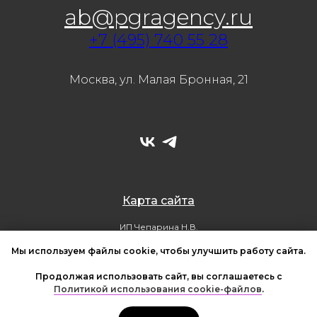
ab@pgragency.ru
+7 (495) 740 55 28
Москва, ул. Малая Бронная, 21
Карта сайта
ИП Чепарина Н.В.
ОГРНИП 321508100247979, ИНН 500711445226
© Все права защищены. PGR agency, 2026
Мы используем файлы cookie, чтобы улучшить работу сайта.
Политика обработки персональных данных
Политика использования cookie-файлов
Продолжая использовать сайт, вы соглашаетесь с
Согласие на обработку персональных данных
Политикой использования cookie-файлов
.