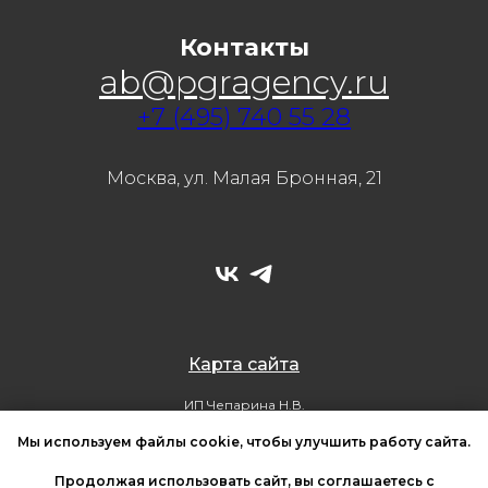
Контакты
ab@pgragency.ru
+7 (495) 740 55 28
Москва, ул. Малая Бронная, 21
Карта сайта
ИП Чепарина Н.В.
ОГРНИП 321508100247979, ИНН 500711445226
© Все права защищены. PGR agency, 2026
Мы используем файлы cookie, чтобы улучшить работу сайта.
Политика обработки персональных данных
Политика использования cookie-файлов
Продолжая использовать сайт, вы соглашаетесь с
Согласие на обработку персональных данных