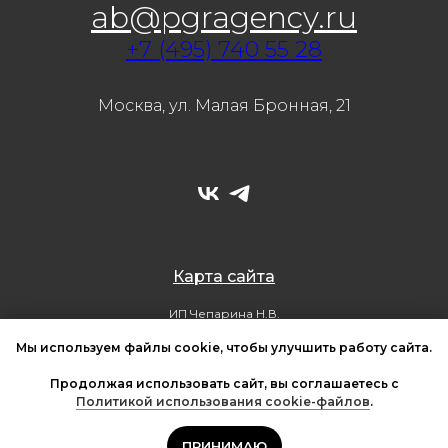
ab@pgragency.ru
+7 (495) 740 55 28
Москва, ул. Малая Бронная, 21
Карта сайта
ИП Чепарина Н.В.
ОГРНИП 321508100247979, ИНН 500711445226
© Все права защищены. PGR agency, 2026
Мы используем файлы cookie, чтобы улучшить работу сайта.
Политика обработки персональных данных
Политика использования cookie-файлов
Продолжая использовать сайт, вы соглашаетесь с
Согласие на обработку персональных данных
Политикой использования cookie-файлов
.
ПРИНИМАЮ